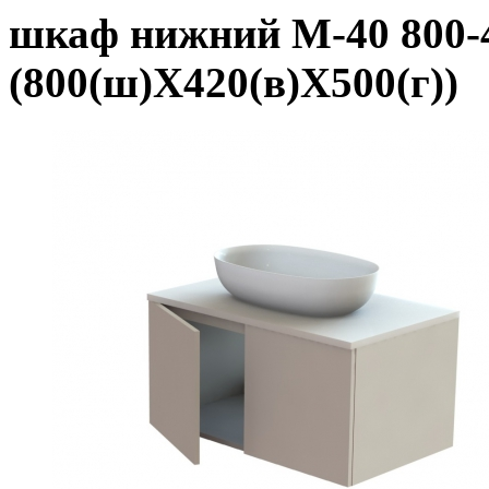
шкаф нижний М-40 800-4
(800(ш)Х420(в)Х500(г))