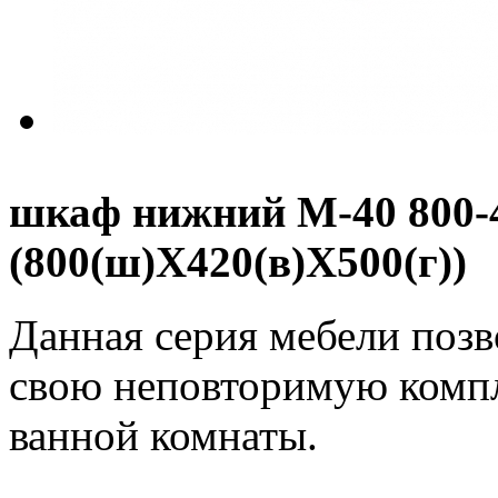
шкаф нижний М-40 800-4
(800(ш)Х420(в)Х500(г))
Данная серия мебели позв
свою неповторимую комп
ванной комнаты.